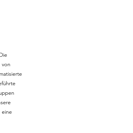
Die
e von
matisierte
eführte
ruppen
nsere
 eine