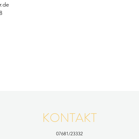
r.de
8
KONTAKT
07681/23332