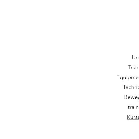
Un
Trai
Equipment
Techno
Beweg
trai
Kurs